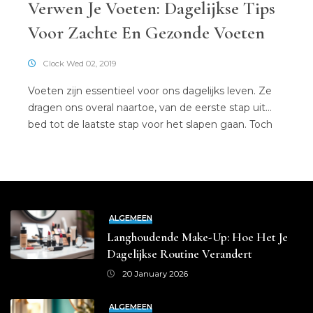
Verwen Je Voeten: Dagelijkse Tips
Voor Zachte En Gezonde Voeten
Clock Wed 02, 2019
Voeten zijn essentieel voor ons dagelijks leven. Ze
dragen ons overal naartoe, van de eerste stap uit
bed tot de laatste stap voor het slapen gaan. Toch
krijgen ze vaak niet de aandacht die ze verdienen.
Gezonde voeten zijn niet alleen een kwestie van
comfort, maar ook van gezondheid. Slecht
verzorgde voeten kunnen leiden tot […]
ALGEMEEN
Langhoudende Make-Up: Hoe Het Je
Dagelijkse Routine Verandert
20 January 2026
ALGEMEEN