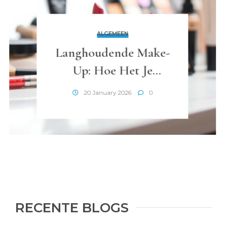
ALGEMEEN
Langhoudende Make-
Up: Hoe Het Je
Dagelijkse Routine
20 January 2026
0
Verandert
RECENTE BLOGS