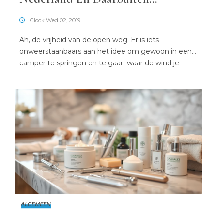
Verkennen
Clock Wed 02, 2019
Ah, de vrijheid van de open weg. Er is iets
onweerstaanbaars aan het idee om gewoon in een
camper te springen en te gaan waar de wind je
brengt. Geen strakke schema’s, geen gehaast
gedoe om een trein te halen of een hotel in te
checken. Het is gewoon jij, je vertrouwde camper en
het […]
ALGEMEEN