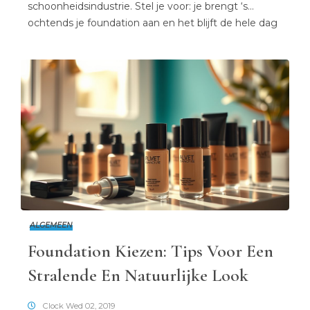
schoonheidsindustrie. Stel je voor: je brengt ‘s
ochtends je foundation aan en het blijft de hele dag
perfect zitten, zonder dat je het meerdere keren
hoeft bij te werken. Dit is de droom van velen, en
gelukkig is het tegenwoordig de realiteit dankzij
innovatieve formules. Maar hoe heeft […]
ALGEMEEN
Foundation Kiezen: Tips Voor Een
Stralende En Natuurlijke Look
Clock Wed 02, 2019