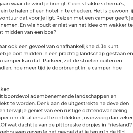
gaan waar de wind je brengt. Geen strakke schema’s,
 te halen of een hotel in te checken. Het is gewoon jij
ontuur dat voor je ligt. Reizen met een camper geeft j
e nemen. En wie houdt er niet van het idee om wakker te
het midden van een bos?
aar ook een gevoel van onafhankelijkheid. Je kunt
eb je ooit midden in een prachtig landschap gestaan e
 camper kan dat! Parkeer, zet de stoelen buiten en
ndien, hoe meer tijd je doorbrengt in je camper, hoe
kken
t zit boordevol adembenemende landschappen en
ekt te worden. Denk aan de uitgestrekte heidevelden
en terwijl je geniet van een rustige ochtendwandeling.
mper om dit allemaal te ontdekken, overweeg dan zeker
.Of wat dacht je van de pittoreske dorpjes in Friesland?
 gebouwen geven je het gevoel dat je terug in de tijd