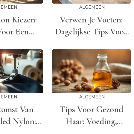
GEMEEN
ALGEMEEN
ion Kiezen:
Verwen Je Voeten:
Voor Een
Dagelijkse Tips Voor
lende En
Zachte En Gezonde
lijke Look
Voeten
GEMEEN
ALGEMEEN
omst Van
Tips Voor Gezond
led Nylon:
Haar: Voeding,
l Tot Mode-
Verzorging En