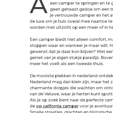
A
een camper te springen en te 
geen gehaast gedoe om een trein
je vertrouwde camper en het av
de luxe om je huis overal mee naartoe t
worden met uitzicht op een meer of in 
Een camper biedt niet alleen comfort, m
stoppen waar en wanneer je maar wilt. H
gewenst dat je daar kon blijven? Met een
geniet van je eigen stukje paradijs. Bove
meer het voelt als een tweede thuis.
De mooiste plekken in nederland ontde
Nederland mag dan klein zijn, maar he
charmante dorpjes die wachten om ontd
van de Veluwe, waar je herten kunt spott
Als je op zoek bent naar de perfecte ca
de
vw california camper
voor je avontuur
Smalle straatjes, grachten en historische