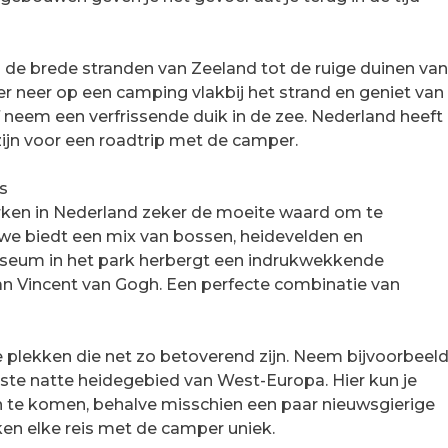
an de brede stranden van Zeeland tot de ruige duinen va
mper neer op een camping vlakbij het strand en geniet van
neem een verfrissende duik in de zee. Nederland heeft
zijn voor een roadtrip met de camper.
s
parken in Nederland zeker de moeite waard om te
we biedt een mix van bossen, heidevelden en
Museum in het park herbergt een indrukwekkende
an Vincent van Gogh. Een perfecte combinatie van
e plekken die net zo betoverend zijn. Neem bijvoorbeel
tste natte heidegebied van West-Europa. Hier kun je
 te komen, behalve misschien een paar nieuwsgierige
en elke reis met de camper uniek.