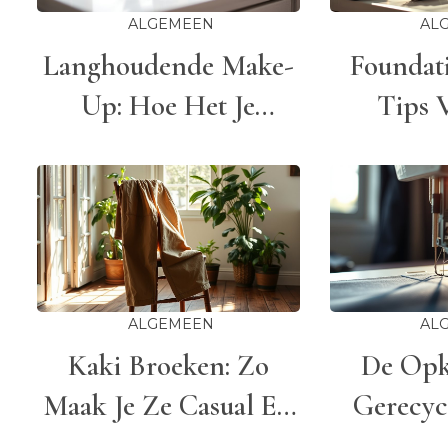
ALGEMEEN
AL
Langhoudende Make-
Foundat
Up: Hoe Het Je
Tips 
Dagelijkse Routine
Stra
Verandert
Natuur
ALGEMEEN
AL
Kaki Broeken: Zo
De Opk
Maak Je Ze Casual En
Gerecyc
Stijlvol In Elke
Van Afva