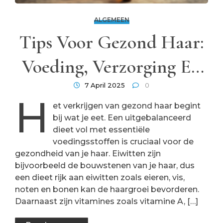
ALGEMEEN
Tips Voor Gezond Haar:
Voeding, Verzorging En
Natuurlijke Oliën
7 April 2025
0
H
et verkrijgen van gezond haar begint
bij wat je eet. Een uitgebalanceerd
dieet vol met essentiële
voedingsstoffen is cruciaal voor de
gezondheid van je haar. Eiwitten zijn
bijvoorbeeld de bouwstenen van je haar, dus
een dieet rijk aan eiwitten zoals eieren, vis,
noten en bonen kan de haargroei bevorderen.
Daarnaast zijn vitamines zoals vitamine A, […]