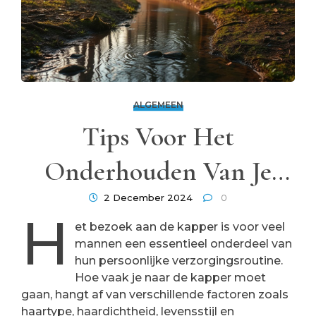
ALGEMEEN
Tips Voor Het
Onderhouden Van Je
Kapsel En
2 December 2024
0
H
et bezoek aan de kapper is voor veel
Haarverzorging
mannen een essentieel onderdeel van
hun persoonlijke verzorgingsroutine.
Hoe vaak je naar de kapper moet
gaan, hangt af van verschillende factoren zoals
haartype, haardichtheid, levensstijl en