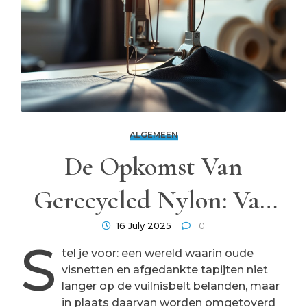
ALGEMEEN
De Opkomst Van
Gerecycled Nylon: Van
Afval Tot Mode-Iconen
16 July 2025
0
S
tel je voor: een wereld waarin oude
visnetten en afgedankte tapijten niet
langer op de vuilnisbelt belanden, maar
in plaats daarvan worden omgetoverd