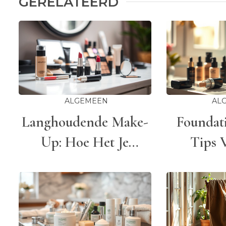
GERELATEERD
ALGEMEEN
AL
Langhoudende Make-
Foundat
Up: Hoe Het Je
Tips 
Dagelijkse Routine
Stra
Verandert
Natuur