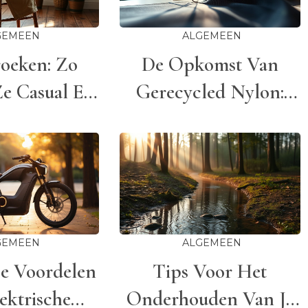
GEMEEN
ALGEMEEN
roeken: Zo
De Opkomst Van
Ze Casual En
Gerecycled Nylon:
ol In Elke
Van Afval Tot Mode-
tuatie
Iconen
GEMEEN
ALGEMEEN
e Voordelen
Tips Voor Het
ektrische
Onderhouden Van Je