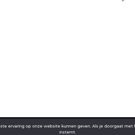
etsen
Kapsel En
Haarverzorging
te ervaring op onze website kunnen geven. Als je doorgaat met he
instemt.