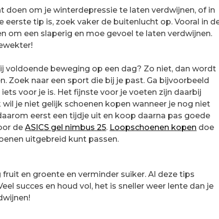
unt doen om je winterdepressie te laten verdwijnen, of in
 eerste tip is, zoek vaker de buitenlucht op. Vooral in d
en om een slaperig en moe gevoel te laten verdwijnen.
gewekter!
 jij voldoende beweging op een dag? Zo niet, dan wordt
n. Zoek naar een sport die bij je past. Ga bijvoorbeeld
iets voor je is. Het fijnste voor je voeten zijn daarbij
wil je niet gelijk schoenen kopen wanneer je nog niet
t daarom eerst een tijdje uit en koop daarna pas goede
voor de
ASICS gel nimbus 25
.
Loopschoenen kopen
doe
choenen uitgebreid kunt passen.
fruit en groente en verminder suiker. Al deze tips
el succes en houd vol, het is sneller weer lente dan je
rdwijnen!