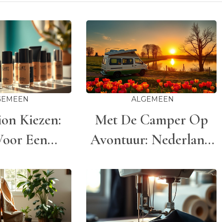
GEMEEN
ALGEMEEN
ion Kiezen:
Met De Camper Op
Voor Een
Avontuur: Nederland
lende En
En Daarbuiten
lijke Look
Verkennen