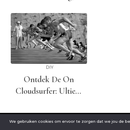
Verzorging En
Fi
Natuurlijke Oliën
DIY
Ontdek De On
Cloudsurfer: Ultiem
Comfort Tijdens Het
Hardlopen
We gebruiken cookies om ervoor te zorgen dat we jou de bes