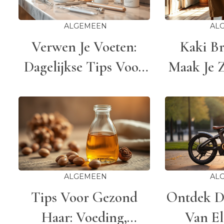
ALGEMEEN
AL
Verwen Je Voeten:
Kaki B
Dagelijkse Tips Voor
Maak Je 
Zachte En Gezonde
Stijlv
Voeten
Si
ALGEMEEN
AL
Tips Voor Gezond
Ontdek D
Haar: Voeding,
Van El