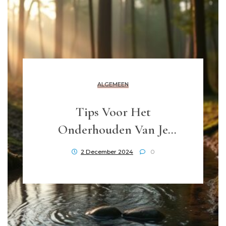
ALGEMEEN
Tips Voor Het
Onderhouden Van Je
Kapsel En Haarverzorging
2 December 2024
0